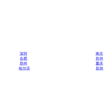
深圳
南京
合肥
苏州
郑州
重庆
哈尔滨
其他