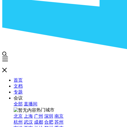
首页
文档
专题
会议
全部
直播间
热门城市
北京
上海
广州
深圳
南京
杭州
武汉
成都
合肥
苏州