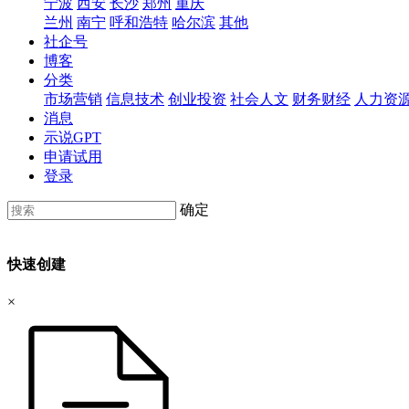
宁波
西安
长沙
郑州
重庆
兰州
南宁
呼和浩特
哈尔滨
其他
社企号
博客
分类
市场营销
信息技术
创业投资
社会人文
财务财经
人力资
消息
示说GPT
申请试用
登录
确定
快速创建
×