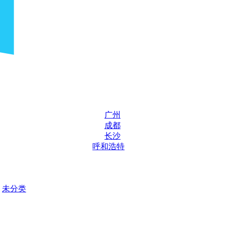
广州
成都
长沙
呼和浩特
未分类