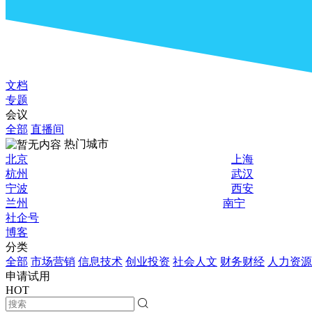
文档
专题
会议
全部
直播间
热门城市
北京
上海
杭州
武汉
宁波
西安
兰州
南宁
社企号
博客
分类
全部
市场营销
信息技术
创业投资
社会人文
财务财经
人力资源
申请试用
HOT