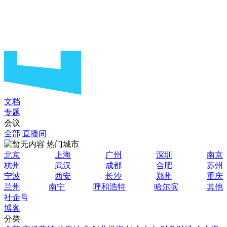
文档
专题
会议
全部
直播间
热门城市
北京
上海
广州
深圳
南京
杭州
武汉
成都
合肥
苏州
宁波
西安
长沙
郑州
重庆
兰州
南宁
呼和浩特
哈尔滨
其他
社企号
博客
分类