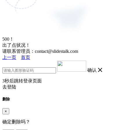
500！
出了点状况！
请联系管理员：contact@slidestalk.com
上一页
首页
确认
3
秒后跳转登录页面
去登陆
删除
×
确定删除吗？