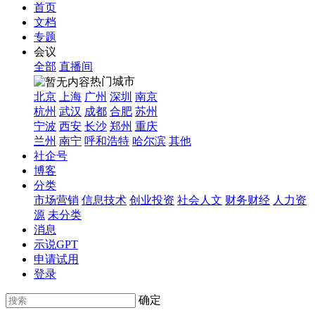
首页
文档
专题
会议
全部
直播间
热门城市
北京
上海
广州
深圳
南京
杭州
武汉
成都
合肥
苏州
宁波
西安
长沙
郑州
重庆
兰州
南宁
呼和浩特
哈尔滨
其他
社企号
博客
分类
市场营销
信息技术
创业投资
社会人文
财务财经
人力资
源
未分类
消息
示说GPT
申请试用
登录
确定