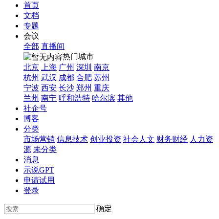
首页
文档
专题
会议
全部
直播间
热门城市
北京
上海
广州
深圳
南京
杭州
武汉
成都
合肥
苏州
宁波
西安
长沙
郑州
重庆
兰州
南宁
呼和浩特
哈尔滨
其他
社企号
博客
分类
市场营销
信息技术
创业投资
社会人文
财务财经
人力资
源
未分类
消息
示说GPT
申请试用
登录
确定