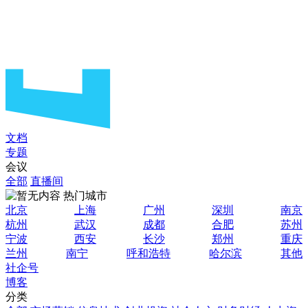
文档
专题
会议
全部
直播间
热门城市
北京
上海
广州
深圳
南京
杭州
武汉
成都
合肥
苏州
宁波
西安
长沙
郑州
重庆
兰州
南宁
呼和浩特
哈尔滨
其他
社企号
博客
分类