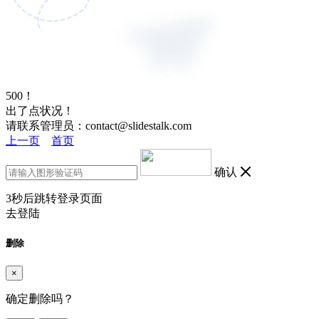
500！
出了点状况！
请联系管理员：contact@slidestalk.com
上一页
首页
确认
3
秒后跳转登录页面
去登陆
删除
×
确定删除吗？