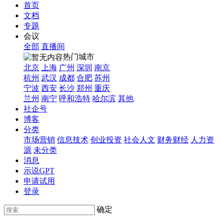
首页
文档
专题
会议
全部
直播间
热门城市
北京
上海
广州
深圳
南京
杭州
武汉
成都
合肥
苏州
宁波
西安
长沙
郑州
重庆
兰州
南宁
呼和浩特
哈尔滨
其他
社企号
博客
分类
市场营销
信息技术
创业投资
社会人文
财务财经
人力资
源
未分类
消息
示说GPT
申请试用
登录
确定