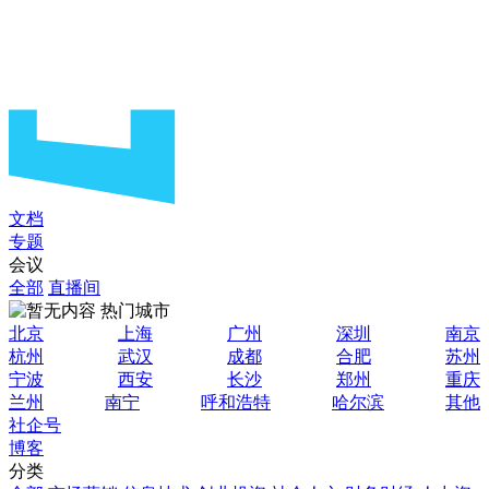
文档
专题
会议
全部
直播间
热门城市
北京
上海
广州
深圳
南京
杭州
武汉
成都
合肥
苏州
宁波
西安
长沙
郑州
重庆
兰州
南宁
呼和浩特
哈尔滨
其他
社企号
博客
分类