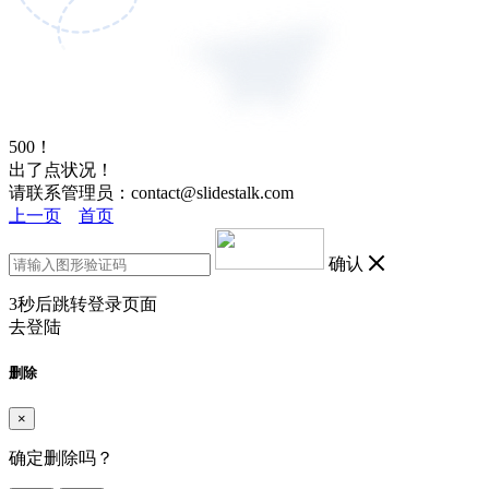
500！
出了点状况！
请联系管理员：contact@slidestalk.com
上一页
首页
确认
3
秒后跳转登录页面
去登陆
删除
×
确定删除吗？