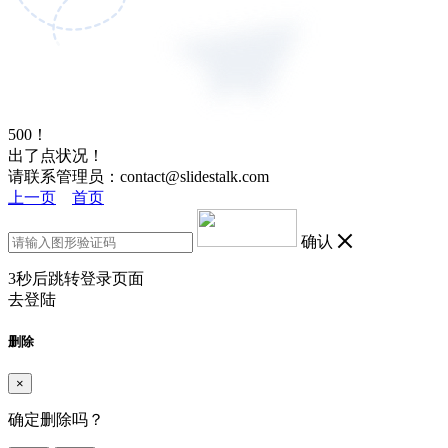
500！
出了点状况！
请联系管理员：contact@slidestalk.com
上一页
首页
确认
3
秒后跳转登录页面
去登陆
删除
×
确定删除吗？