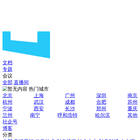
文档
专题
会议
全部
直播间
热门城市
北京
上海
广州
深圳
南京
杭州
武汉
成都
合肥
苏州
宁波
西安
长沙
郑州
重庆
兰州
南宁
呼和浩特
哈尔滨
其他
社企号
博客
分类