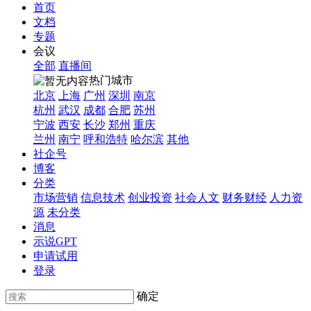
首页
文档
专题
会议
全部
直播间
热门城市
北京
上海
广州
深圳
南京
杭州
武汉
成都
合肥
苏州
宁波
西安
长沙
郑州
重庆
兰州
南宁
呼和浩特
哈尔滨
其他
社企号
博客
分类
市场营销
信息技术
创业投资
社会人文
财务财经
人力资
源
未分类
消息
示说GPT
申请试用
登录
确定