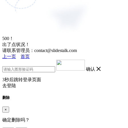
500！
出了点状况！
请联系管理员：contact@slidestalk.com
上一页
首页
确认
3
秒后跳转登录页面
去登陆
删除
×
确定删除吗？