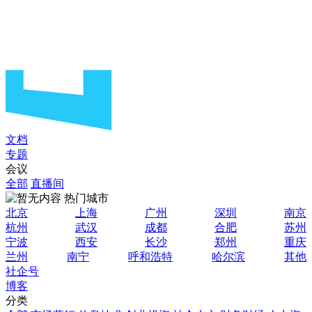
文档
专题
会议
全部
直播间
热门城市
北京
上海
广州
深圳
南京
杭州
武汉
成都
合肥
苏州
宁波
西安
长沙
郑州
重庆
兰州
南宁
呼和浩特
哈尔滨
其他
社企号
博客
分类