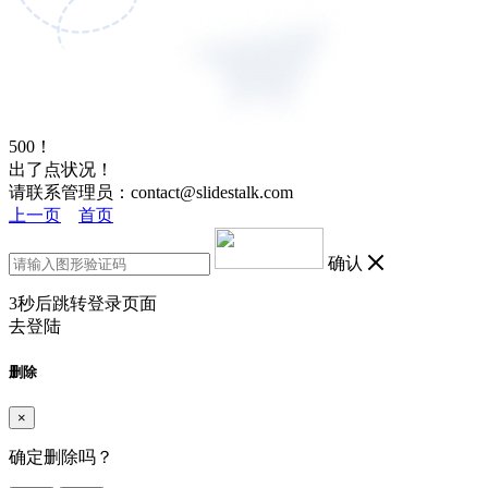
500！
出了点状况！
请联系管理员：contact@slidestalk.com
上一页
首页
确认
3
秒后跳转登录页面
去登陆
删除
×
确定删除吗？