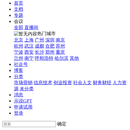
首页
文档
专题
会议
全部
直播间
热门城市
北京
上海
广州
深圳
南京
杭州
武汉
成都
合肥
苏州
宁波
西安
长沙
郑州
重庆
兰州
南宁
呼和浩特
哈尔滨
其他
社企号
博客
分类
市场营销
信息技术
创业投资
社会人文
财务财经
人力资
源
未分类
消息
示说GPT
申请试用
登录
确定