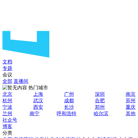
文档
专题
会议
全部
直播间
热门城市
北京
上海
广州
深圳
南京
杭州
武汉
成都
合肥
苏州
宁波
西安
长沙
郑州
重庆
兰州
南宁
呼和浩特
哈尔滨
其他
社企号
博客
分类