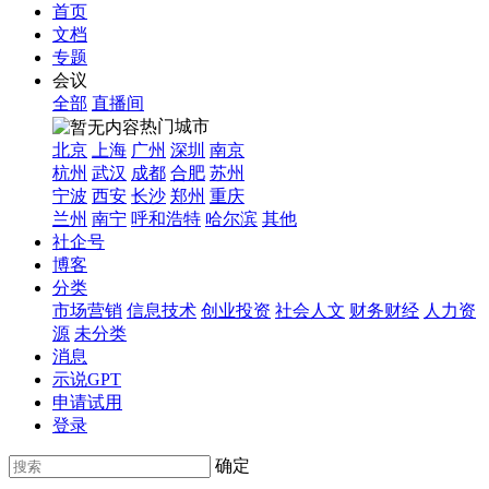
首页
文档
专题
会议
全部
直播间
热门城市
北京
上海
广州
深圳
南京
杭州
武汉
成都
合肥
苏州
宁波
西安
长沙
郑州
重庆
兰州
南宁
呼和浩特
哈尔滨
其他
社企号
博客
分类
市场营销
信息技术
创业投资
社会人文
财务财经
人力资
源
未分类
消息
示说GPT
申请试用
登录
确定