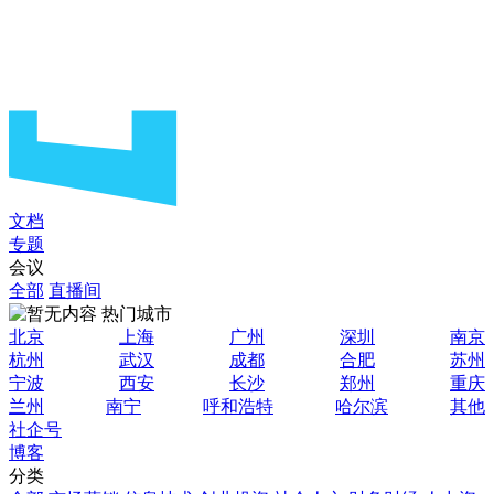
文档
专题
会议
全部
直播间
热门城市
北京
上海
广州
深圳
南京
杭州
武汉
成都
合肥
苏州
宁波
西安
长沙
郑州
重庆
兰州
南宁
呼和浩特
哈尔滨
其他
社企号
博客
分类