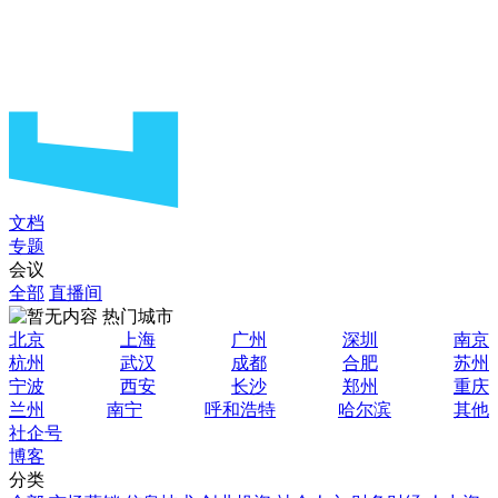
文档
专题
会议
全部
直播间
热门城市
北京
上海
广州
深圳
南京
杭州
武汉
成都
合肥
苏州
宁波
西安
长沙
郑州
重庆
兰州
南宁
呼和浩特
哈尔滨
其他
社企号
博客
分类