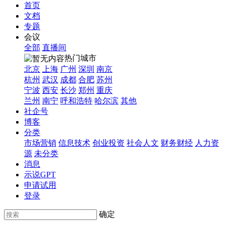
首页
文档
专题
会议
全部
直播间
热门城市
北京
上海
广州
深圳
南京
杭州
武汉
成都
合肥
苏州
宁波
西安
长沙
郑州
重庆
兰州
南宁
呼和浩特
哈尔滨
其他
社企号
博客
分类
市场营销
信息技术
创业投资
社会人文
财务财经
人力资
源
未分类
消息
示说GPT
申请试用
登录
确定