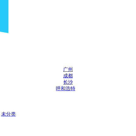
广州
成都
长沙
呼和浩特
未分类