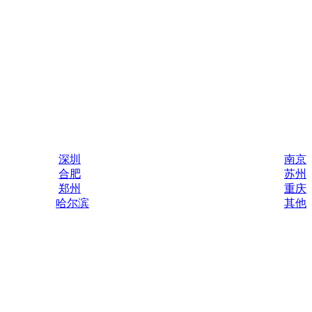
深圳
南京
合肥
苏州
郑州
重庆
哈尔滨
其他