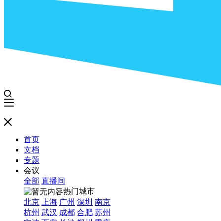
首页
文档
专题
会议
全部
直播间
热门城市
北京
上海
广州
深圳
南京
杭州
武汉
成都
合肥
苏州