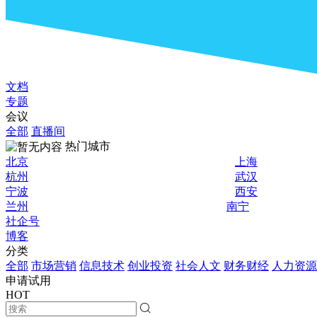
文档
专题
会议
全部
直播间
热门城市
北京
上海
杭州
武汉
宁波
西安
兰州
南宁
社企号
博客
分类
全部
市场营销
信息技术
创业投资
社会人文
财务财经
人力资源
申请试用
HOT