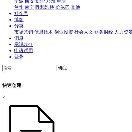
宁波
西安
长沙
郑州
重庆
兰州
南宁
呼和浩特
哈尔滨
其他
社企号
博客
分类
市场营销
信息技术
创业投资
社会人文
财务财经
人力资
消息
示说GPT
申请试用
登录
确定
快速创建
×