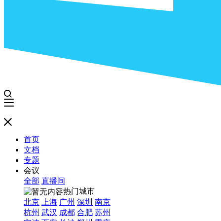
首页
文档
专题
会议
全部
直播间
热门城市
北京
上海
广州
深圳
南京
杭州
武汉
成都
合肥
苏州