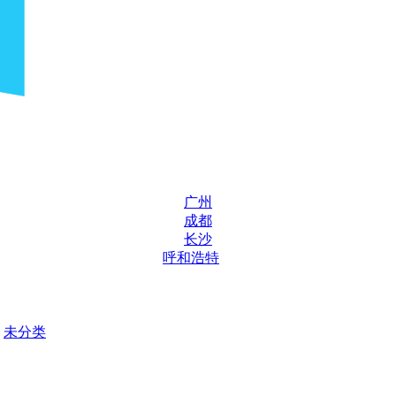
广州
成都
长沙
呼和浩特
未分类