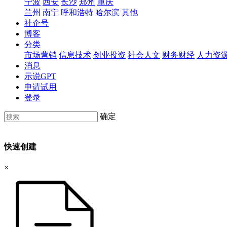
宁波
西安
长沙
郑州
重庆
兰州
南宁
呼和浩特
哈尔滨
其他
社企号
博客
分类
市场营销
信息技术
创业投资
社会人文
财务财经
人力资
消息
示说GPT
申请试用
登录
确定
快速创建
×