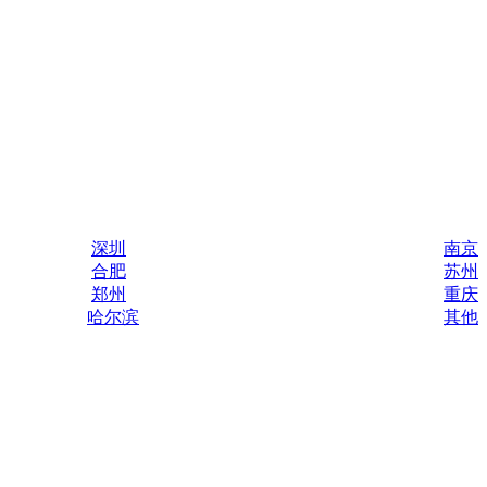
深圳
南京
合肥
苏州
郑州
重庆
哈尔滨
其他