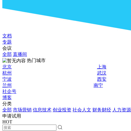
文档
专题
会议
全部
直播间
热门城市
北京
上海
杭州
武汉
宁波
西安
兰州
南宁
社企号
博客
分类
全部
市场营销
信息技术
创业投资
社会人文
财务财经
人力资源
申请试用
HOT