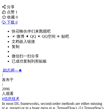
分享
点赞
1
收藏
0
下载 0
快召唤伙伴们来围观吧
微博
QQ
QQ空间
贴吧
文档嵌入链接
复制
微信扫一扫分享
已成功复制到剪贴板
励志师---★
/
发布于
/
2096
人观看
#信息技术
In most DL frameworks, second-order methods are either missing
(e.g. mxnet) or in a huge mess (e.g. TensorFlow). (1) Tensorflow's