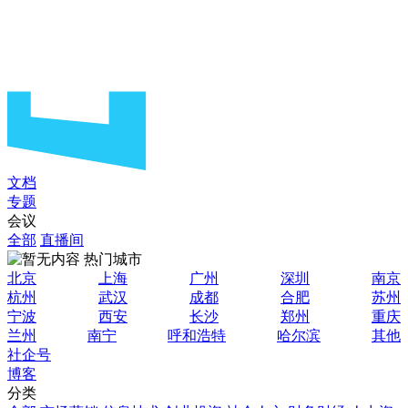
文档
专题
会议
全部
直播间
热门城市
北京
上海
广州
深圳
南京
杭州
武汉
成都
合肥
苏州
宁波
西安
长沙
郑州
重庆
兰州
南宁
呼和浩特
哈尔滨
其他
社企号
博客
分类