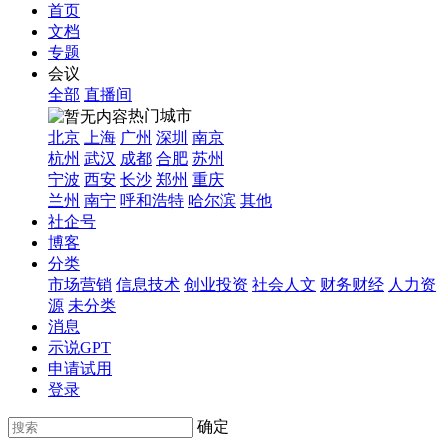
首页
文档
专题
会议
全部
直播间
热门城市
北京
上海
广州
深圳
南京
杭州
武汉
成都
合肥
苏州
宁波
西安
长沙
郑州
重庆
兰州
南宁
呼和浩特
哈尔滨
其他
社企号
博客
分类
市场营销
信息技术
创业投资
社会人文
财务财经
人力资
源
未分类
消息
示说GPT
申请试用
登录
确定