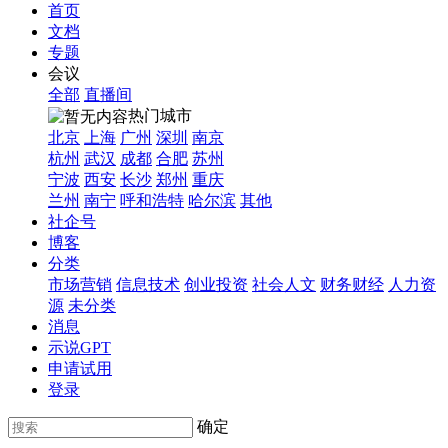
首页
文档
专题
会议
全部
直播间
热门城市
北京
上海
广州
深圳
南京
杭州
武汉
成都
合肥
苏州
宁波
西安
长沙
郑州
重庆
兰州
南宁
呼和浩特
哈尔滨
其他
社企号
博客
分类
市场营销
信息技术
创业投资
社会人文
财务财经
人力资
源
未分类
消息
示说GPT
申请试用
登录
确定