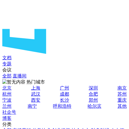
文档
专题
会议
全部
直播间
热门城市
北京
上海
广州
深圳
南京
杭州
武汉
成都
合肥
苏州
宁波
西安
长沙
郑州
重庆
兰州
南宁
呼和浩特
哈尔滨
其他
社企号
博客
分类