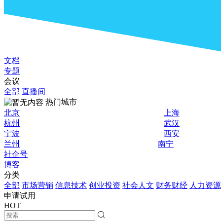
文档
专题
会议
全部
直播间
热门城市
北京
上海
杭州
武汉
宁波
西安
兰州
南宁
社企号
博客
分类
全部
市场营销
信息技术
创业投资
社会人文
财务财经
人力资源
申请试用
HOT