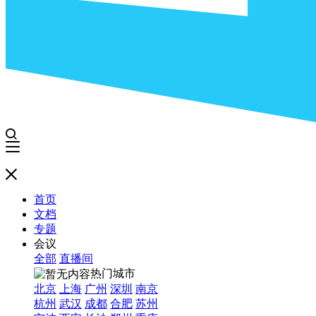
首页
文档
专题
会议
全部
直播间
热门城市
北京
上海
广州
深圳
南京
杭州
武汉
成都
合肥
苏州