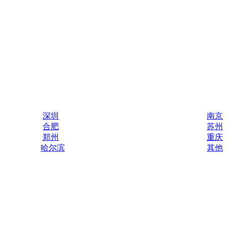
深圳
南京
合肥
苏州
郑州
重庆
哈尔滨
其他