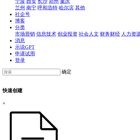
宁波
西安
长沙
郑州
重庆
兰州
南宁
呼和浩特
哈尔滨
其他
社企号
博客
分类
市场营销
信息技术
创业投资
社会人文
财务财经
人力资
消息
示说GPT
申请试用
登录
确定
快速创建
×