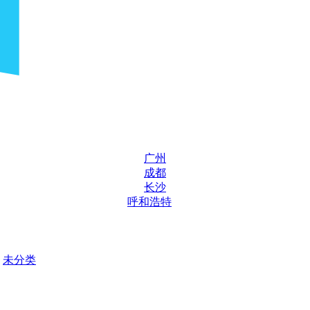
广州
成都
长沙
呼和浩特
未分类