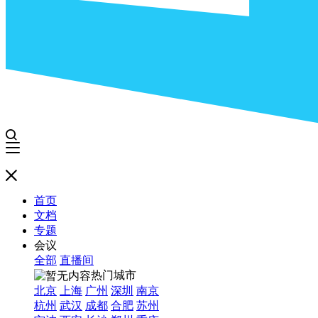
首页
文档
专题
会议
全部
直播间
热门城市
北京
上海
广州
深圳
南京
杭州
武汉
成都
合肥
苏州