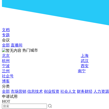
文档
专题
会议
全部
直播间
热门城市
北京
上海
杭州
武汉
宁波
西安
兰州
南宁
社企号
博客
分类
全部
市场营销
信息技术
创业投资
社会人文
财务财经
人力资源
申请试用
HOT