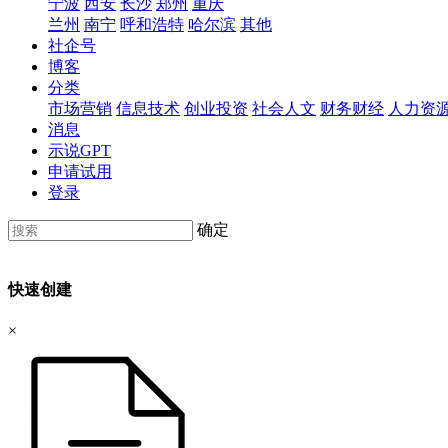
宁波
西安
长沙
郑州
重庆
兰州
南宁
呼和浩特
哈尔滨
其他
社企号
博客
分类
市场营销
信息技术
创业投资
社会人文
财务财经
人力资
消息
示说GPT
申请试用
登录
确定
快速创建
×