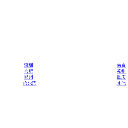
深圳
南京
合肥
苏州
郑州
重庆
哈尔滨
其他