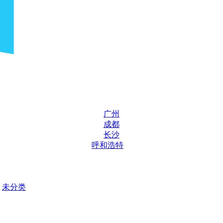
广州
成都
长沙
呼和浩特
未分类