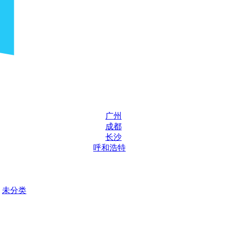
广州
成都
长沙
呼和浩特
未分类