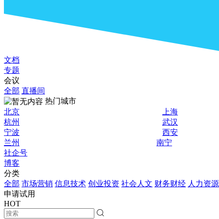
文档
专题
会议
全部
直播间
热门城市
北京
上海
杭州
武汉
宁波
西安
兰州
南宁
社企号
博客
分类
全部
市场营销
信息技术
创业投资
社会人文
财务财经
人力资源
申请试用
HOT