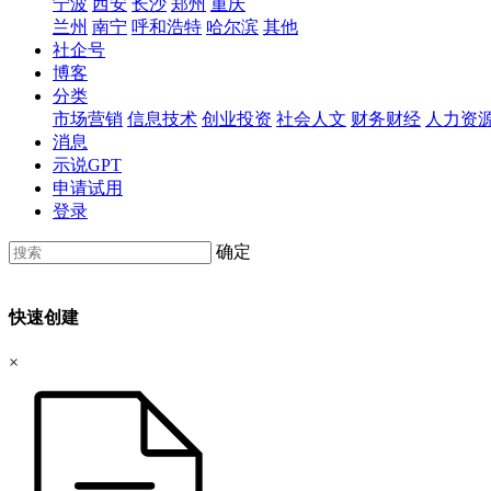
宁波
西安
长沙
郑州
重庆
兰州
南宁
呼和浩特
哈尔滨
其他
社企号
博客
分类
市场营销
信息技术
创业投资
社会人文
财务财经
人力资
消息
示说GPT
申请试用
登录
确定
快速创建
×