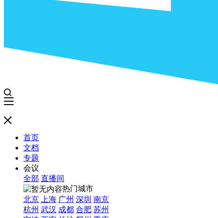
首页
文档
专题
会议
全部
直播间
热门城市
北京
上海
广州
深圳
南京
杭州
武汉
成都
合肥
苏州