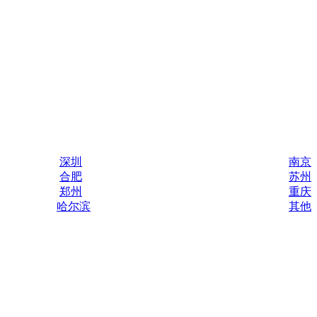
深圳
南京
合肥
苏州
郑州
重庆
哈尔滨
其他