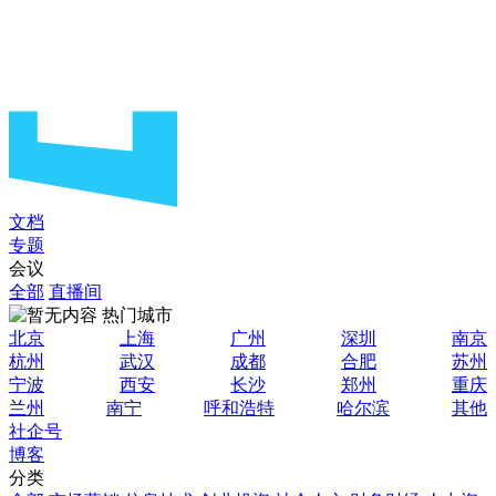
文档
专题
会议
全部
直播间
热门城市
北京
上海
广州
深圳
南京
杭州
武汉
成都
合肥
苏州
宁波
西安
长沙
郑州
重庆
兰州
南宁
呼和浩特
哈尔滨
其他
社企号
博客
分类