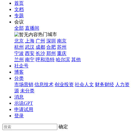
首页
文档
专题
会议
全部
直播间
热门城市
北京
上海
广州
深圳
南京
杭州
武汉
成都
合肥
苏州
宁波
西安
长沙
郑州
重庆
兰州
南宁
呼和浩特
哈尔滨
其他
社企号
博客
分类
市场营销
信息技术
创业投资
社会人文
财务财经
人力资
源
未分类
消息
示说GPT
申请试用
登录
确定