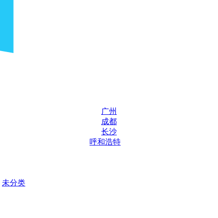
广州
成都
长沙
呼和浩特
未分类