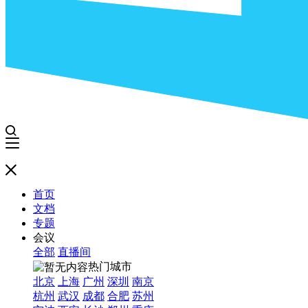
首页
文档
专题
会议
全部
直播间
热门城市
北京
上海
广州
深圳
南京
杭州
武汉
成都
合肥
苏州