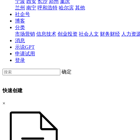
宁波
西安
长沙
郑州
重庆
兰州
南宁
呼和浩特
哈尔滨
其他
社企号
博客
分类
市场营销
信息技术
创业投资
社会人文
财务财经
人力资
消息
示说GPT
申请试用
登录
确定
快速创建
×