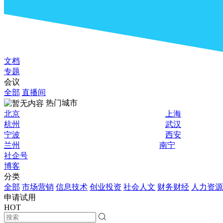
文档
专题
会议
全部
直播间
热门城市
北京
上海
杭州
武汉
宁波
西安
兰州
南宁
社企号
博客
分类
全部
市场营销
信息技术
创业投资
社会人文
财务财经
人力资源
申请试用
HOT