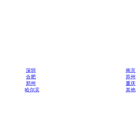
深圳
南京
合肥
苏州
郑州
重庆
哈尔滨
其他