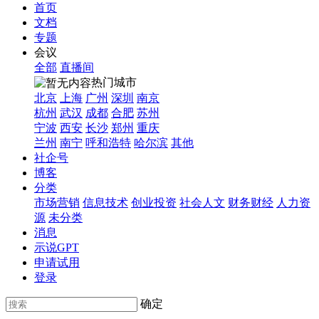
首页
文档
专题
会议
全部
直播间
热门城市
北京
上海
广州
深圳
南京
杭州
武汉
成都
合肥
苏州
宁波
西安
长沙
郑州
重庆
兰州
南宁
呼和浩特
哈尔滨
其他
社企号
博客
分类
市场营销
信息技术
创业投资
社会人文
财务财经
人力资
源
未分类
消息
示说GPT
申请试用
登录
确定