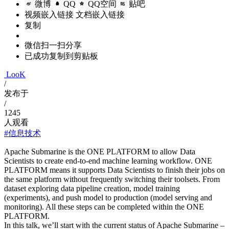
微博
QQ
QQ空间
贴吧
视频嵌入链接
文档嵌入链接
复制
微信扫一扫分享
已成功复制到剪贴板
LooK
/
发布于
/
1245
人观看
#信息技术
Apache Submarine is the ONE PLATFORM to allow Data
Scientists to create end-to-end machine learning workflow. ONE
PLATFORM means it supports Data Scientists to finish their jobs on
the same platform without frequently switching their toolsets. From
dataset exploring data pipeline creation, model training
(experiments), and push model to production (model serving and
monitoring). All these steps can be completed within the ONE
PLATFORM.
In this talk, we’ll start with the current status of Apache Submarine –