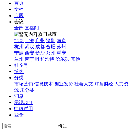
首页
文档
专题
会议
全部
直播间
热门城市
北京
上海
广州
深圳
南京
杭州
武汉
成都
合肥
苏州
宁波
西安
长沙
郑州
重庆
兰州
南宁
呼和浩特
哈尔滨
其他
社企号
博客
分类
市场营销
信息技术
创业投资
社会人文
财务财经
人力资
源
未分类
消息
示说GPT
申请试用
登录
确定