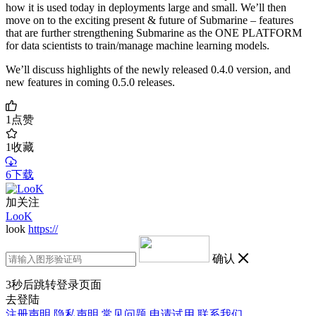
how it is used today in deployments large and small. We’ll then
move on to the exciting present & future of Submarine – features
that are further strengthening Submarine as the ONE PLATFORM
for data scientists to train/manage machine learning models.
We’ll discuss highlights of the newly released 0.4.0 version, and
new features in coming 0.5.0 releases.
1
点赞
1
收藏
6下载
加关注
LooK
look
https://
确认
3
秒后跳转登录页面
去登陆
注册声明
隐私声明
常见问题
申请试用
联系我们