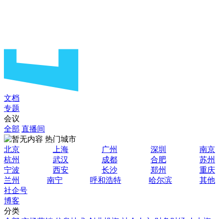
文档
专题
会议
全部
直播间
热门城市
北京
上海
广州
深圳
南京
杭州
武汉
成都
合肥
苏州
宁波
西安
长沙
郑州
重庆
兰州
南宁
呼和浩特
哈尔滨
其他
社企号
博客
分类