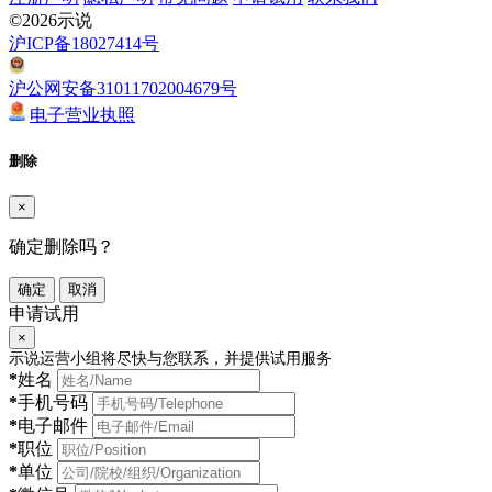
©2026示说
沪ICP备18027414号
沪公网安备31011702004679号
电子营业执照
删除
×
确定删除吗？
确定
取消
申请试用
×
示说运营小组将尽快与您联系，并提供试用服务
*
姓名
*
手机号码
*
电子邮件
*
职位
*
单位