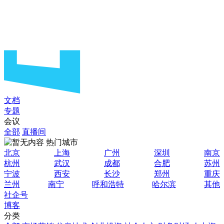
文档
专题
会议
全部
直播间
热门城市
北京
上海
广州
深圳
南京
杭州
武汉
成都
合肥
苏州
宁波
西安
长沙
郑州
重庆
兰州
南宁
呼和浩特
哈尔滨
其他
社企号
博客
分类