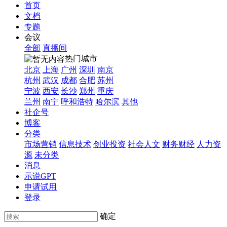
首页
文档
专题
会议
全部
直播间
热门城市
北京
上海
广州
深圳
南京
杭州
武汉
成都
合肥
苏州
宁波
西安
长沙
郑州
重庆
兰州
南宁
呼和浩特
哈尔滨
其他
社企号
博客
分类
市场营销
信息技术
创业投资
社会人文
财务财经
人力资
源
未分类
消息
示说GPT
申请试用
登录
确定