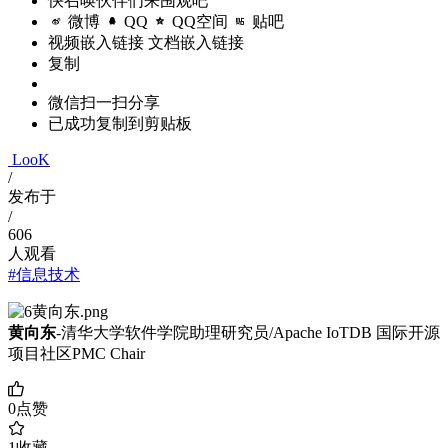
快召唤伙伴们来围观吧
微博
QQ
QQ空间
贴吧
视频嵌入链接
文档嵌入链接
复制
微信扫一扫分享
已成功复制到剪贴板
LooK
/
发布于
/
606
人观看
#信息技术
黄向东
-清华大学软件学院助理研究员/Apache IoTDB 国际开源
项目社区PMC Chair
0
点赞
1
收藏