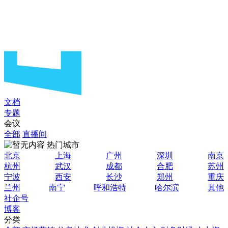
文档
专题
会议
全部
直播间
热门城市
北京
上海
广州
深圳
南京
杭州
武汉
成都
合肥
苏州
宁波
西安
长沙
郑州
重庆
兰州
南宁
呼和浩特
哈尔滨
其他
社企号
博客
分类