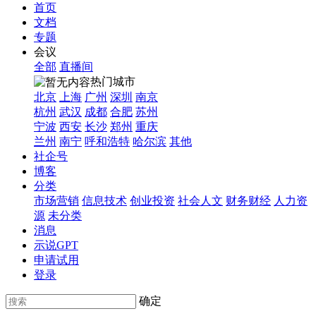
首页
文档
专题
会议
全部
直播间
热门城市
北京
上海
广州
深圳
南京
杭州
武汉
成都
合肥
苏州
宁波
西安
长沙
郑州
重庆
兰州
南宁
呼和浩特
哈尔滨
其他
社企号
博客
分类
市场营销
信息技术
创业投资
社会人文
财务财经
人力资
源
未分类
消息
示说GPT
申请试用
登录
确定