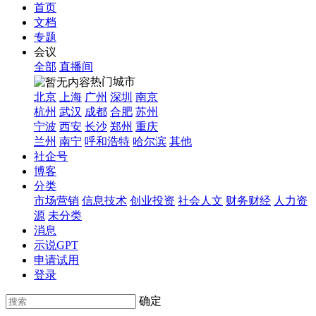
首页
文档
专题
会议
全部
直播间
热门城市
北京
上海
广州
深圳
南京
杭州
武汉
成都
合肥
苏州
宁波
西安
长沙
郑州
重庆
兰州
南宁
呼和浩特
哈尔滨
其他
社企号
博客
分类
市场营销
信息技术
创业投资
社会人文
财务财经
人力资
源
未分类
消息
示说GPT
申请试用
登录
确定