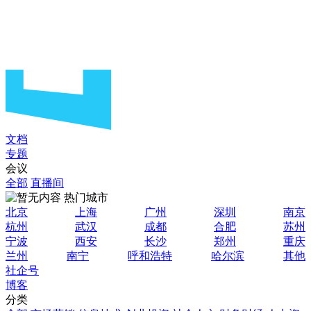
文档
专题
会议
全部
直播间
热门城市
北京
上海
广州
深圳
南京
杭州
武汉
成都
合肥
苏州
宁波
西安
长沙
郑州
重庆
兰州
南宁
呼和浩特
哈尔滨
其他
社企号
博客
分类