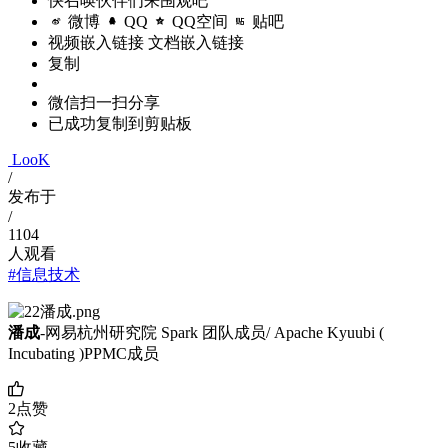
快召唤伙伴们来围观吧
微博
QQ
QQ空间
贴吧
视频嵌入链接
文档嵌入链接
复制
微信扫一扫分享
已成功复制到剪贴板
LooK
/
发布于
/
1104
人观看
#信息技术
潘成
-网易杭州研究院 Spark 团队成员/ Apache Kyuubi (
Incubating )PPMC成员
2
点赞
5
收藏