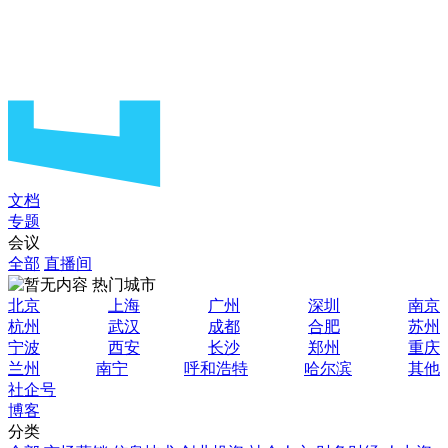
文档
专题
会议
全部
直播间
热门城市
北京
上海
广州
深圳
南京
杭州
武汉
成都
合肥
苏州
宁波
西安
长沙
郑州
重庆
兰州
南宁
呼和浩特
哈尔滨
其他
社企号
博客
分类