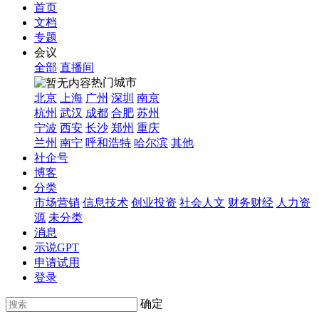
首页
文档
专题
会议
全部
直播间
热门城市
北京
上海
广州
深圳
南京
杭州
武汉
成都
合肥
苏州
宁波
西安
长沙
郑州
重庆
兰州
南宁
呼和浩特
哈尔滨
其他
社企号
博客
分类
市场营销
信息技术
创业投资
社会人文
财务财经
人力资
源
未分类
消息
示说GPT
申请试用
登录
确定