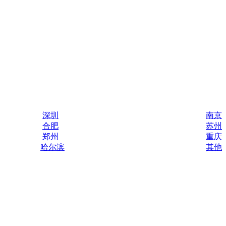
深圳
南京
合肥
苏州
郑州
重庆
哈尔滨
其他