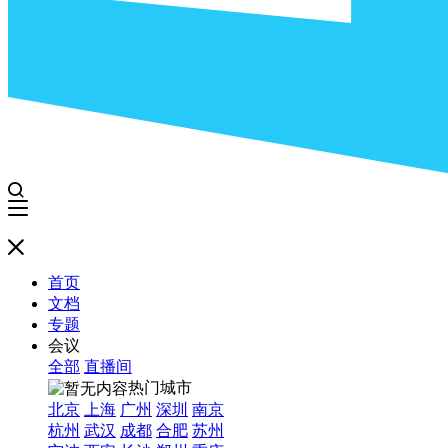
首页
文档
专题
会议
全部
直播间
热门城市
北京
上海
广州
深圳
南京
杭州
武汉
成都
合肥
苏州