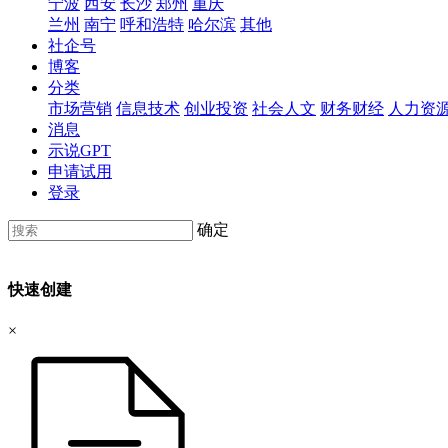
宁波
西安
长沙
郑州
重庆
兰州
南宁
呼和浩特
哈尔滨
其他
社企号
博客
分类
市场营销
信息技术
创业投资
社会人文
财务财经
人力资
消息
示说GPT
申请试用
登录
确定
快速创建
×