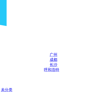
广州
成都
长沙
呼和浩特
未分类