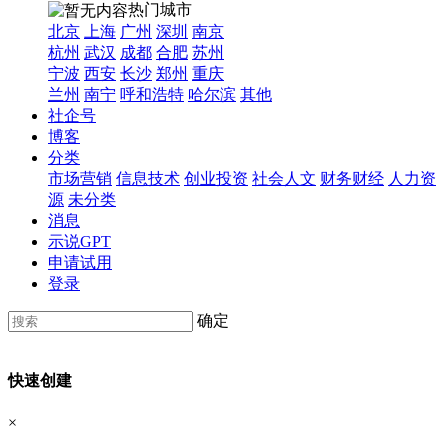
热门城市
北京
上海
广州
深圳
南京
杭州
武汉
成都
合肥
苏州
宁波
西安
长沙
郑州
重庆
兰州
南宁
呼和浩特
哈尔滨
其他
社企号
博客
分类
市场营销
信息技术
创业投资
社会人文
财务财经
人力资
源
未分类
消息
示说GPT
申请试用
登录
确定
快速创建
×