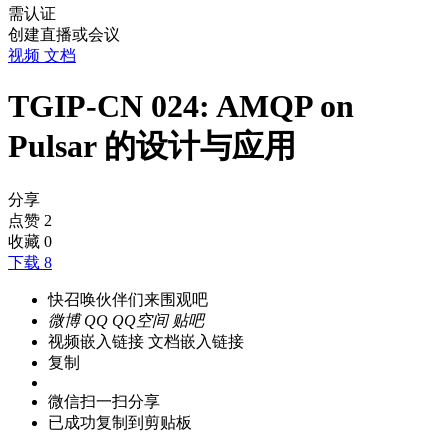
需认证
创建直播或会议
视频
文档
TGIP-CN 024: AMQP on
Pulsar 的设计与应用
分享
点赞
2
收藏
0
下载 8
快召唤伙伴们来围观吧
微博
QQ
QQ空间
贴吧
视频嵌入链接
文档嵌入链接
复制
微信扫一扫分享
已成功复制到剪贴板