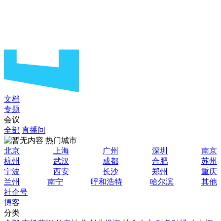
文档
专题
会议
全部
直播间
热门城市
北京
上海
广州
深圳
南京
杭州
武汉
成都
合肥
苏州
宁波
西安
长沙
郑州
重庆
兰州
南宁
呼和浩特
哈尔滨
其他
社企号
博客
分类