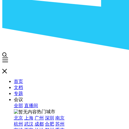
首页
文档
专题
会议
全部
直播间
热门城市
北京
上海
广州
深圳
南京
杭州
武汉
成都
合肥
苏州