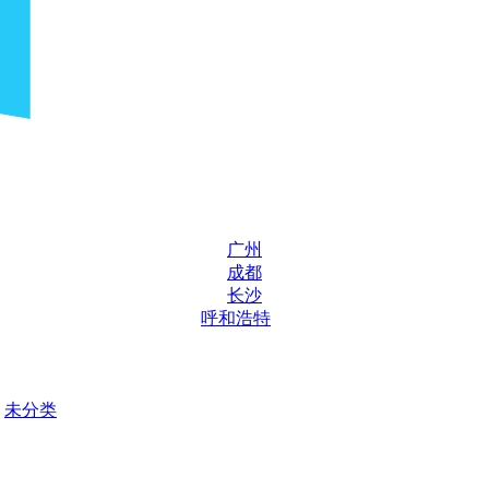
广州
成都
长沙
呼和浩特
未分类