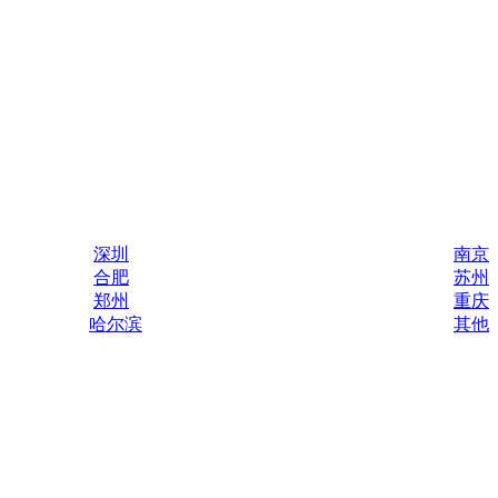
深圳
南京
合肥
苏州
郑州
重庆
哈尔滨
其他