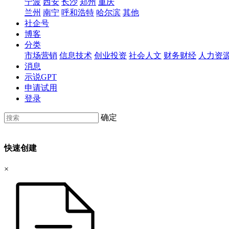
宁波
西安
长沙
郑州
重庆
兰州
南宁
呼和浩特
哈尔滨
其他
社企号
博客
分类
市场营销
信息技术
创业投资
社会人文
财务财经
人力资
消息
示说GPT
申请试用
登录
确定
快速创建
×