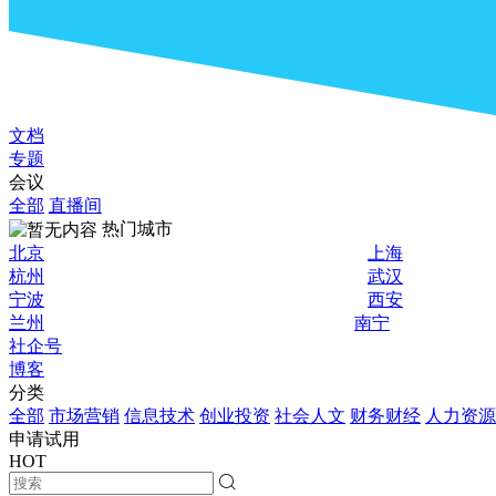
文档
专题
会议
全部
直播间
热门城市
北京
上海
杭州
武汉
宁波
西安
兰州
南宁
社企号
博客
分类
全部
市场营销
信息技术
创业投资
社会人文
财务财经
人力资源
申请试用
HOT