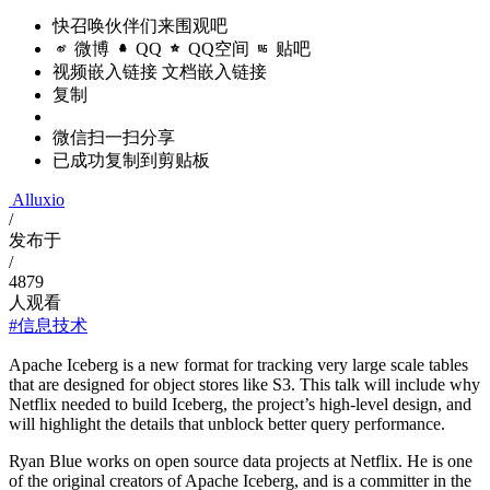
快召唤伙伴们来围观吧
微博
QQ
QQ空间
贴吧
视频嵌入链接
文档嵌入链接
复制
微信扫一扫分享
已成功复制到剪贴板
Alluxio
/
发布于
/
4879
人观看
#信息技术
Apache Iceberg is a new format for tracking very large scale tables
that are designed for object stores like S3. This talk will include why
Netflix needed to build Iceberg, the project’s high-level design, and
will highlight the details that unblock better query performance.
Ryan Blue works on open source data projects at Netflix. He is one
of the original creators of Apache Iceberg, and is a committer in the