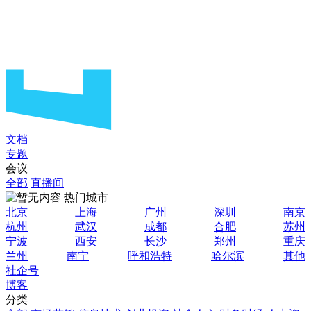
文档
专题
会议
全部
直播间
热门城市
北京
上海
广州
深圳
南京
杭州
武汉
成都
合肥
苏州
宁波
西安
长沙
郑州
重庆
兰州
南宁
呼和浩特
哈尔滨
其他
社企号
博客
分类