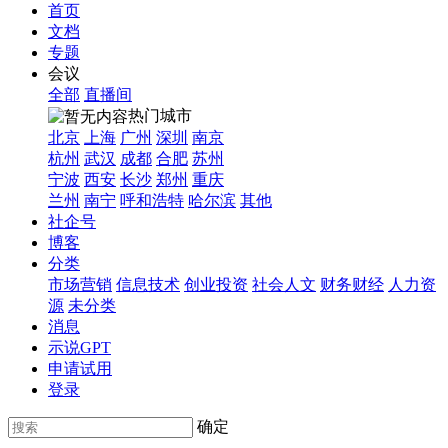
首页
文档
专题
会议
全部
直播间
热门城市
北京
上海
广州
深圳
南京
杭州
武汉
成都
合肥
苏州
宁波
西安
长沙
郑州
重庆
兰州
南宁
呼和浩特
哈尔滨
其他
社企号
博客
分类
市场营销
信息技术
创业投资
社会人文
财务财经
人力资
源
未分类
消息
示说GPT
申请试用
登录
确定