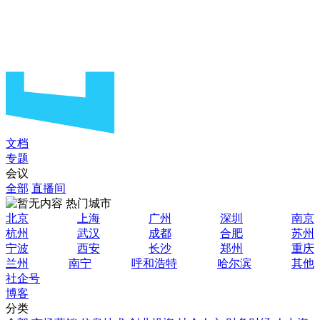
文档
专题
会议
全部
直播间
热门城市
北京
上海
广州
深圳
南京
杭州
武汉
成都
合肥
苏州
宁波
西安
长沙
郑州
重庆
兰州
南宁
呼和浩特
哈尔滨
其他
社企号
博客
分类