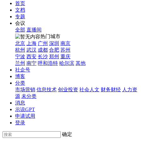
首页
文档
专题
会议
全部
直播间
热门城市
北京
上海
广州
深圳
南京
杭州
武汉
成都
合肥
苏州
宁波
西安
长沙
郑州
重庆
兰州
南宁
呼和浩特
哈尔滨
其他
社企号
博客
分类
市场营销
信息技术
创业投资
社会人文
财务财经
人力资
源
未分类
消息
示说GPT
申请试用
登录
确定