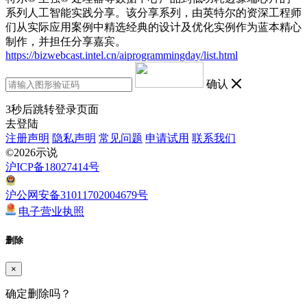
系列人工智能实践分享。该分享系列，由英特尔的资深工程师
们从实际应用案例中精选经典的设计及优化实例作为蓝本精心
制作，并担任分享嘉宾。
https://bizwebcast.intel.cn/aiprogrammingday/list.html
确认
3
秒后跳转登录页面
去登陆
注册声明
隐私声明
常见问题
申请试用
联系我们
©2026示说
沪ICP备18027414号
沪公网安备31011702004679号
电子营业执照
删除
×
确定删除吗？