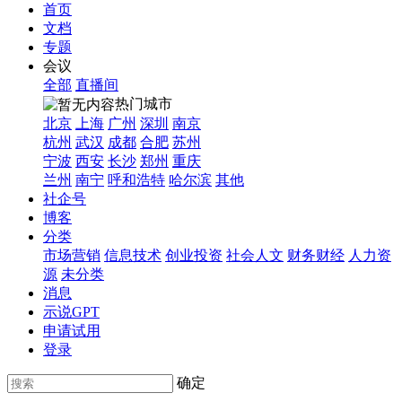
首页
文档
专题
会议
全部
直播间
热门城市
北京
上海
广州
深圳
南京
杭州
武汉
成都
合肥
苏州
宁波
西安
长沙
郑州
重庆
兰州
南宁
呼和浩特
哈尔滨
其他
社企号
博客
分类
市场营销
信息技术
创业投资
社会人文
财务财经
人力资
源
未分类
消息
示说GPT
申请试用
登录
确定