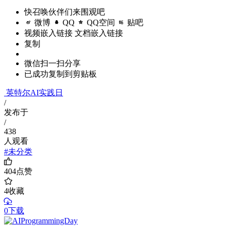
快召唤伙伴们来围观吧
微博
QQ
QQ空间
贴吧
视频嵌入链接
文档嵌入链接
复制
微信扫一扫分享
已成功复制到剪贴板
英特尔AI实践日
/
发布于
/
438
人观看
#未分类
404
点赞
4
收藏
0下载