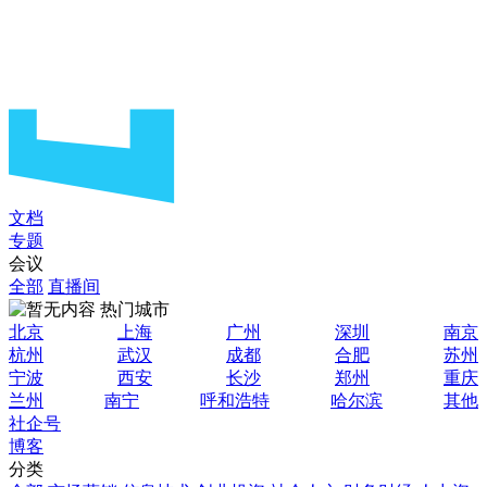
文档
专题
会议
全部
直播间
热门城市
北京
上海
广州
深圳
南京
杭州
武汉
成都
合肥
苏州
宁波
西安
长沙
郑州
重庆
兰州
南宁
呼和浩特
哈尔滨
其他
社企号
博客
分类